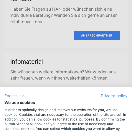
Haben Sie Fragen zu HAN oder wünschen sich eine
individuelle Beratung? Wenden Sie sich gerne an unser
erfahrenes Team.
ANSPRECHPARTNER
Infomaterial
Sie wünschen weitere Informationen? Wir würden uns
sehr freuen, wenn wir Ihnen weiterhelfen könnten.
ANFORDERN
English
Privacy policy
We use cookies
In order to optimally design and improve our websites for you, we use
cookies. Cookies that are necessary for the operation of the site are set. In
Newsletteranmeldung
addition, you can allow cookies for statistical purposes. By confirming the
button "Accept all cookies", you agree to the use of necessary and
Erscheint 3-4mal jährlich.
Bleiben Sie informiert.
statistical cookies. You can select which cookies you want to allow by