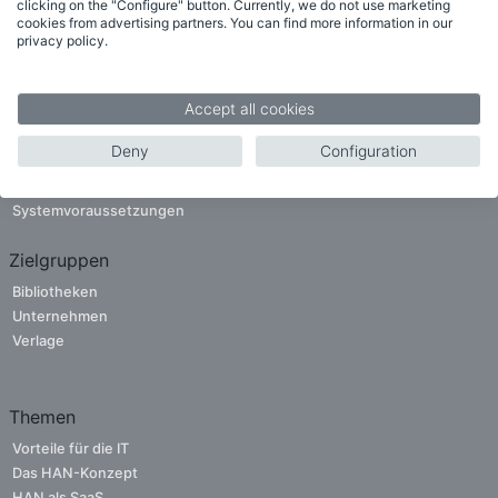
clicking on the "Configure" button. Currently, we do not use marketing
cookies from advertising partners. You can find more information in our
privacy policy.
Funktionen
Accept all cookies
Neu in HAN 6
Deny
Configuration
Weitere Funktionen
Funktionsliste
Systemvoraussetzungen
Zielgruppen
Bibliotheken
Unternehmen
Verlage
Themen
Vorteile für die IT
Das HAN-Konzept
HAN als SaaS