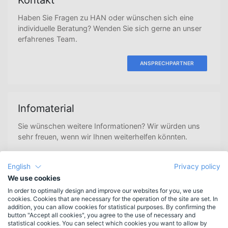
Kontakt
Haben Sie Fragen zu HAN oder wünschen sich eine
individuelle Beratung? Wenden Sie sich gerne an unser
erfahrenes Team.
ANSPRECHPARTNER
Infomaterial
Sie wünschen weitere Informationen? Wir würden uns
sehr freuen, wenn wir Ihnen weiterhelfen könnten.
ANFORDERN
English
Privacy policy
We use cookies
In order to optimally design and improve our websites for you, we use
cookies. Cookies that are necessary for the operation of the site are set. In
Newsletteranmeldung
addition, you can allow cookies for statistical purposes. By confirming the
button "Accept all cookies", you agree to the use of necessary and
Erscheint 3-4mal jährlich.
Bleiben Sie informiert.
statistical cookies. You can select which cookies you want to allow by