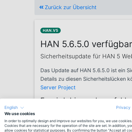
Zurück zur Übersicht
HAN.V5
HAN 5.6.5.0 verfügba
Sicherheitsupdate für HAN 5 We
Das Update auf HAN 5.6.5.0 ist ein 
Details zu diesen Sicherheitslücken 
Server Project
Es wird dringend empfohlen
English
Privacy 
Hinweis
We use cookies
In order to optimally design and improve our websites for you, we use cookies
Im Rahmen des Update aktualsiert das
Cookies that are necessary for the operation of the site are set. In addition, y
allow cookies for statistical purposes. By confirming the button "Accept all co