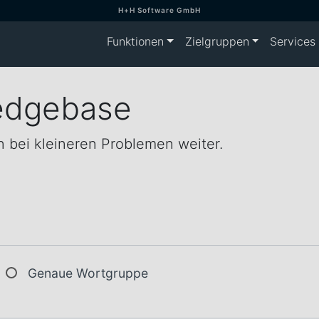
H+H Software GmbH
Funktionen
Zielgruppen
Services
edgebase
 bei kleineren Problemen weiter.
Genaue Wortgruppe