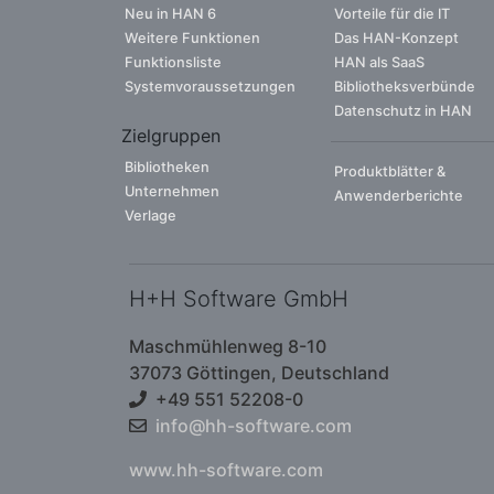
Neu in HAN 6
Vorteile für die IT
Weitere Funktionen
Das HAN-Konzept
Funktionsliste
HAN als SaaS
Systemvoraussetzungen
Bibliotheksverbünde
Datenschutz in HAN
Zielgruppen
Bibliotheken
Produktblätter &
Unternehmen
Anwenderberichte
Verlage
H+H Software GmbH
Maschmühlenweg 8-10
37073 Göttingen, Deutschland
+49 551 52208-0
info@hh-software.com
www.hh-software.com