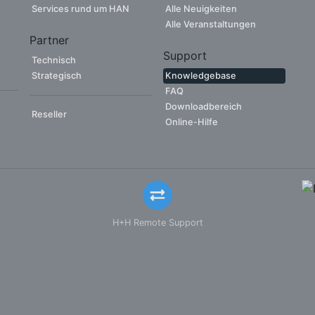
Services rund um HAN
Alle Neuigkeiten
Alle Veranstaltungen
Partner
Support
Technisch
Strategisch
Knowledgebase
FAQ
Downloadbereich
Reseller
Online-Hilfe
H+H Remote Support