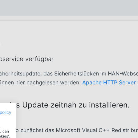
r
bservice verfügbar
Sicherheitsupdate, das Sicherheitslücken im HAN-Webs
können hier nachgelesen werden:
Apache HTTP Server 2
, das Update zeitnah zu installieren.
policy
.
 Setup zunächst das Microsoft Visual C++ Redistribut
ou can
okies",