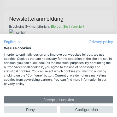
Newsletteranmeldung
Erscheint 3-4mal jährlich.
Bleiben Sie informiert.
English
Privacy policy
We use cookies
In order to optimally design and improve our websites for you, we use
Funktionen
cookies. Cookies that are necessary for the operation of the site are set. In
addition, you can allow cookies for statistical purposes. By confirming the
Neu in HAN 6
button "Accept all cookies", you agree to the use of necessary and
Weitere Funktionen
statistical cookies. You can select which cookies you want to allow by
Funktionsliste
clicking on the "Configure" button. Currently, we do not use marketing
cookies from advertising partners. You can find more information in our
Systemvoraussetzungen
privacy policy.
Zielgruppen
Accept all cookies
Bibliotheken
Unternehmen
Deny
Configuration
Verlage