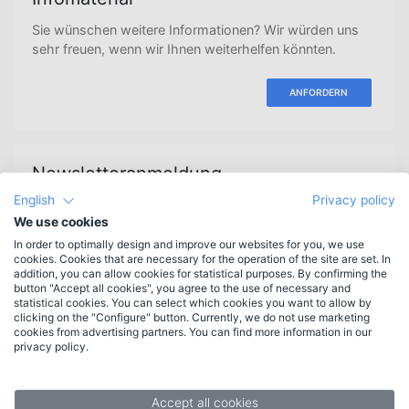
Sie wünschen weitere Informationen? Wir würden uns
sehr freuen, wenn wir Ihnen weiterhelfen könnten.
ANFORDERN
Newsletteranmeldung
English
Privacy policy
Erscheint 3-4mal jährlich.
Bleiben Sie informiert.
We use cookies
In order to optimally design and improve our websites for you, we use
cookies. Cookies that are necessary for the operation of the site are set. In
addition, you can allow cookies for statistical purposes. By confirming the
button "Accept all cookies", you agree to the use of necessary and
Funktionen
statistical cookies. You can select which cookies you want to allow by
clicking on the "Configure" button. Currently, we do not use marketing
Neu in HAN 6
cookies from advertising partners. You can find more information in our
privacy policy.
Weitere Funktionen
Funktionsliste
Systemvoraussetzungen
Accept all cookies