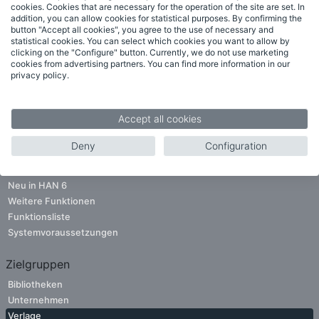
ANFORDERN
cookies. Cookies that are necessary for the operation of the site are set. In
addition, you can allow cookies for statistical purposes. By confirming the
button "Accept all cookies", you agree to the use of necessary and
statistical cookies. You can select which cookies you want to allow by
clicking on the "Configure" button. Currently, we do not use marketing
Newsletteranmeldung
cookies from advertising partners. You can find more information in our
privacy policy.
Erscheint 3-4mal jährlich.
Bleiben Sie informiert.
Accept all cookies
Deny
Configuration
Funktionen
Neu in HAN 6
Weitere Funktionen
Funktionsliste
Systemvoraussetzungen
Zielgruppen
Bibliotheken
Unternehmen
Verlage