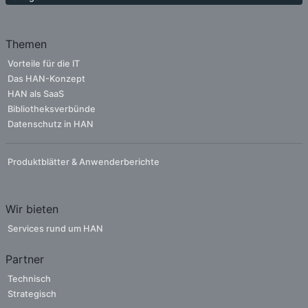
Themen
Vorteile für die IT
Das HAN-Konzept
HAN als SaaS
Bibliotheksverbünde
Datenschutz in HAN
Produktblätter & Anwenderberichte
Wir bieten
Services rund um HAN
Partner
Technisch
Strategisch