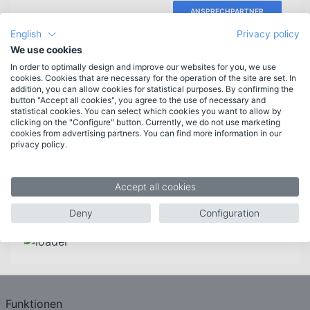
ANSPRECHPARTNER
English
Privacy policy
We use cookies
In order to optimally design and improve our websites for you, we use
Infomaterial
cookies. Cookies that are necessary for the operation of the site are set. In
addition, you can allow cookies for statistical purposes. By confirming the
Sie wünschen weitere Informationen? Wir würden uns
button "Accept all cookies", you agree to the use of necessary and
sehr freuen, wenn wir Ihnen weiterhelfen könnten.
statistical cookies. You can select which cookies you want to allow by
clicking on the "Configure" button. Currently, we do not use marketing
cookies from advertising partners. You can find more information in our
privacy policy.
ANFORDERN
Accept all cookies
Newsletteranmeldung
Deny
Configuration
Erscheint 3-4mal jährlich.
Bleiben Sie informiert.
Funktionen