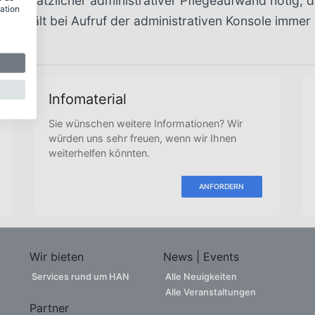
in zusätzlicher administrativer Pflegeaufwand nötig,
ation
 enthält bei Aufruf der administrativen Konsole immer
Infomaterial
Sie wünschen weitere Informationen? Wir
würden uns sehr freuen, wenn wir Ihnen
weiterhelfen könnten.
ANFORDERN
Wir bieten
News | Events
Services rund um HAN
Alle Neuigkeiten
Alle Veranstaltungen
Partner