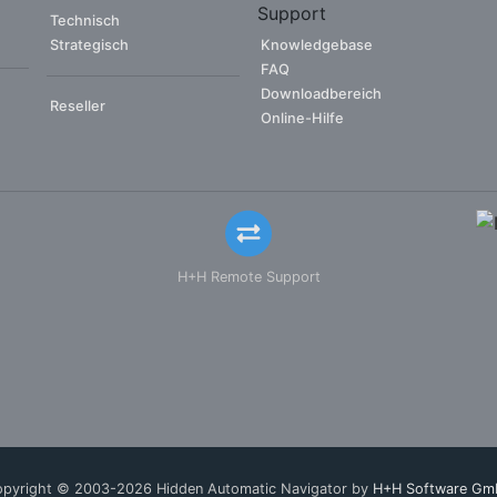
Support
Technisch
Strategisch
Knowledgebase
FAQ
Downloadbereich
Reseller
Online-Hilfe
H+H Remote Support
pyright © 2003-2026 Hidden Automatic Navigator by
H+H Software Gm