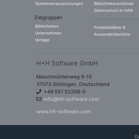
Systemvoraussetzungen
Bibliotheksverbünde
Datenschutz in HAN
Zielgruppen
Bibliotheken
Produktblätter &
Unternehmen
Anwenderberichte
Verlage
H+H Software GmbH
Maschmühlenweg 8-10
37073 Göttingen, Deutschland
+49 551 52208-0
info@hh-software.com
www.hh-software.com
Co