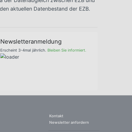
 da der Datenabgleich zwischen EZB und
 den aktuellen Datenbestand der EZB.
Newsletteranmeldung
Erscheint 3-4mal jährlich.
Bleiben Sie informiert.
Kontakt
Newsletter anfordern