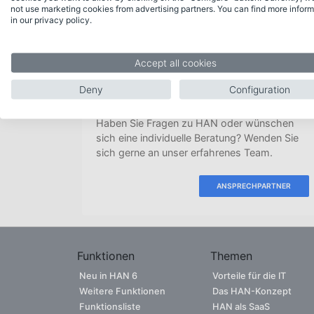
Bei der Nutzung von HAN und EZB ist ke
not use marketing cookies from advertising partners. You can find more inform
HAN vollautomatisch geregelt wird. HAN
in our privacy policy.
Accept all cookies
Deny
Configuration
Kontakt
Haben Sie Fragen zu HAN oder wünschen
sich eine individuelle Beratung? Wenden Sie
sich gerne an unser erfahrenes Team.
ANSPRECHPARTNER
Funktionen
Themen
Neu in HAN 6
Vorteile für die IT
Weitere Funktionen
Das HAN-Konzept
Funktionsliste
HAN als SaaS