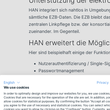
Unterstützung der elektr
HAN integriert sich nahtlos in Umgebun
sämtliche EZB-Daten. Die EZB bleibt da
zentralen Linkpflege bzw. der konsorti
zueinander. Im Gegenteil.
HAN erweitert die Mögli
Hier sind beispielhaft einige der Funktio
Nutzerauthentifizierung / Single-Si
Passwortmanagement
Zugriffsrechtemanagement
English
Privacy 
Zugriff für berechtigte Nutzer auc
We use cookies
Campus
In order to optimally design and improve our websites for you, we use cookies
Cookies that are necessary for the operation of the site are set. In addition, y
Lizenzmanagement
allow cookies for statistical purposes. By confirming the button "Accept all co
you agree to the use of necessary and statistical cookies. You can select whi
cookies you want to allow by clicking on the "Configure" button. Currently, w